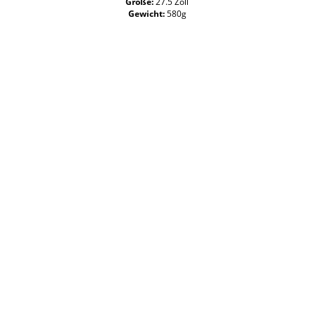
Größe:
27.5 Zoll
Gewicht:
580g