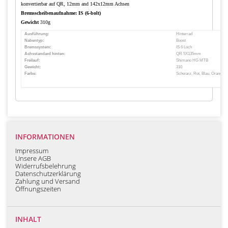
konvertierbar auf QR, 12mm and 142x12mm Achsen
Bremsscheibenaufnahme: IS (6-bolt)
Gewicht
310g
Ausführung:
Hinterrad
Nabentyp:
Boost
Bremssystem:
IS 6 Loch
Achsstandard hinten:
QR 5X135mm
Freilauf:
Shimano HG MTB
Gewicht:
310
Farbe:
Schwarz, Rot, Blau, Orange, S
INFORMATIONEN
Impressum
Unsere AGB
Widerrufsbelehrung
Datenschutzerklärung
Zahlung und Versand
Öffnungszeiten
INHALT