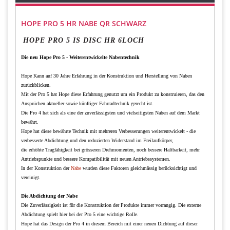
HOPE PRO 5 HR NABE QR SCHWARZ
HOPE PRO 5 IS DISC HR 6LOCH
Die neu Hope Pro 5 - Weiterentwickelte Nabentechnik
Hope Kann auf 30 Jahre Erfahrung in der Konstruktion und Herstellung von Naben
zurückblicken.
Mit der Pro 5 hat Hope diese Erfahrung genutzt um ein Produkt zu konstruieren, das den
Ansprüchen aktueller sowie künftiger Fahrradtechnik gerecht ist.
Die Pro 4 hat sich als eine der zuverlässigsten und vielseitigsten Naben auf dem Markt
bewährt.
Hope hat diese bewährte Technik mit mehreren Verbesserungen weiterentwickelt - die
verbesserte Abdichtung und den reduzierten Widerstand im Freilaufkörper,
die erhöhte Tragfähigkeit bei grösseren Drehmomenten, noch bessere Haltbarkeit, mehr
Antriebspunkte und bessere Kompatibilität mit neuen Antriebssystemen.
In der Konstruktion der
Nabe
wurden diese Faktoren gleichmässig berücksichtigt und
vereinigt.
Die Abdichtung der Nabe
Die Zuverlässigkeit ist für die Konstruktion der Produkte immer vorrangig. Die externe
Abdichtung spielt hier bei der Pro 5 eine wichtige Rolle.
Hope hat das Design der Pro 4 in diesem Bereich mit einer neuen Dichtung auf dieser