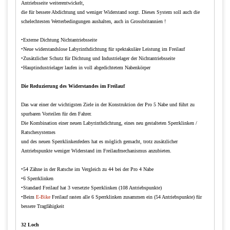
Antriebsseite weiterentwickelt,
die für bessere Abdichtung und weniger Widerstand sorgt. Dieses System soll auch die
schelechtesten Wetterbedingungen aushalten, auch in Grossbritannien !
•Externe Dichtung Nichtantriebsseite
•Neue widerstandslose Labyrinthdichtung für spektakuläre Leistung im Freilauf
•Zusätzlicher Schutz für Dichtung und Industrielager der Nichtantriebsseite
•Hauptindustrielager laufen in voll abgedichtetem Nabenkörper
Die Reduzierung des Widerstandes im Freilauf
Das war einer der wichtigsten Ziele in der Konstruktion der Pro 5 Nabe und führt zu
spurbaren Vorteilen für den Fahrer.
Die Kombination einer neuen Labyrinthdichtung, eines neu gestalteten Sperrklinken /
Ratschesystemes
und des neuen Sperrklinkenfeders hat es möglich gemacht, trotz zusätzlicher
Antriebspunkte weniger Widerstand im Freilaufmechanismus anzubieten.
•54 Zähne in der Ratsche im Vergleich zu 44 bei der Pro 4 Nabe
•6 Sperrklinken
•Standard Freilauf hat 3 versetzte Sperrklinken (108 Antriebspunkte)
•Beim
E-Bike
Freilauf rasten alle 6 Sperrklinken zusammen ein (54 Antriebspunkte) für
bessere Tragfähigkeit
32 Loch